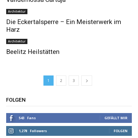
Architektur
Die Eckertalsperre – Ein Meisterwerk im
Harz
Architektur
Beelitz Heilstätten
1
2
3
FOLGEN
543
Fans
GEFÄLLT MIR
1,278
Followers
FOLGEN