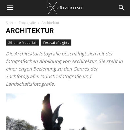
Start
Fotografie
Architektur
ARCHITEKTUR
25 Jahre Mauerfall
Festival of Lights
Die Architekturfotografie beschäftigt sich mit der
fotografischen Abbildung von Architektur. Sie steht in
einer engen Beziehung zu den Genres der
Sachfotografie, Industriefotografie und
Landschaftsfotografie.