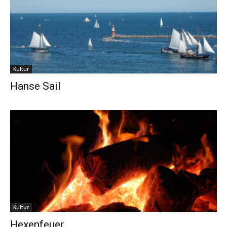
Kultur
Hanse Sail
Kultur
Hexenfeuer