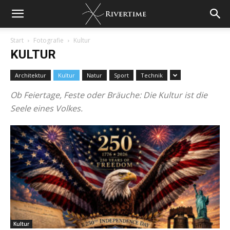
Start
Fotografie
Kultur
KULTUR
Architektur
Kultur
Natur
Sport
Technik
Ob Feiertage, Feste oder Bräuche: Die Kultur ist die
Seele eines Volkes.
Kultur