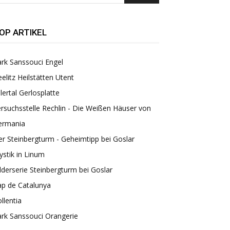
OP ARTIKEL
rk Sanssouci Engel
elitz Heilstätten Utent
llertal Gerlosplatte
rsuchsstelle Rechlin - Die Weißen Häuser von
ermania
r Steinbergturm - Geheimtipp bei Goslar
stik in Linum
lderserie Steinbergturm bei Goslar
ap de Catalunya
llentia
rk Sanssouci Orangerie