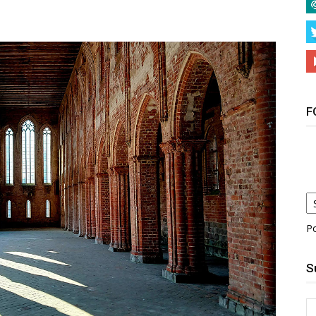
F
P
S