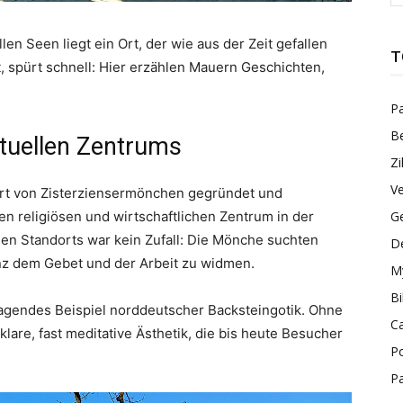
en Seen liegt ein Ort, der wie aus der Zeit gefallen
T
t, spürt schnell: Hier erzählen Mauern Geschichten,
Pa
Be
ituellen Zentrums
Zi
Ve
ert von Zisterziensermönchen gegründet und
n religiösen und wirtschaftlichen Zentrum in der
G
n Standorts war kein Zufall: Die Mönche suchten
De
nz dem Gebet und der Arbeit zu widmen.
My
Bi
sragendes Beispiel norddeutscher Backsteingotik. Ohne
C
klare, fast meditative Ästhetik, die bis heute Besucher
Po
Pa