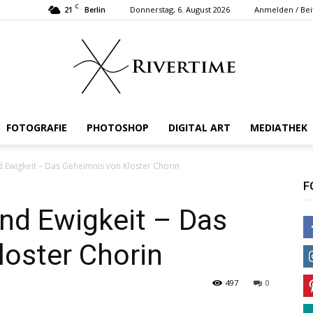
C
21
Donnerstag, 6. August 2026
Anmelden / Bei
Berlin
FOTOGRAFIE
PHOTOSHOP
DIGITAL ART
MEDIATHEK
Rivertime
 Ewigkeit – Das Geheimnis von Kloster Chorin
F
nd Ewigkeit – Das
loster Chorin
497
0