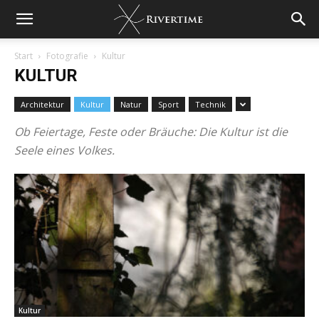
Start
Fotografie
Kultur
KULTUR
Architektur
Kultur
Natur
Sport
Technik
Ob Feiertage, Feste oder Bräuche: Die Kultur ist die
Seele eines Volkes.
Kultur