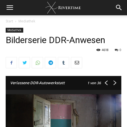
Start
Mediathek
Mediathek
Bilderserie DDR-Anwesen
4618
0
Verlassene DDR-Autowerkstatt
1
von 36