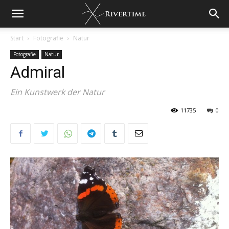
Start
Fotografie
Natur
Fotografie
Natur
Admiral
Ein Kunstwerk der Natur
11735
0