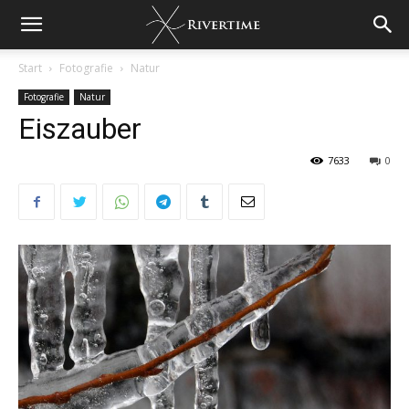
Start
Fotografie
Natur
Fotografie
Natur
Eiszauber
7633
0