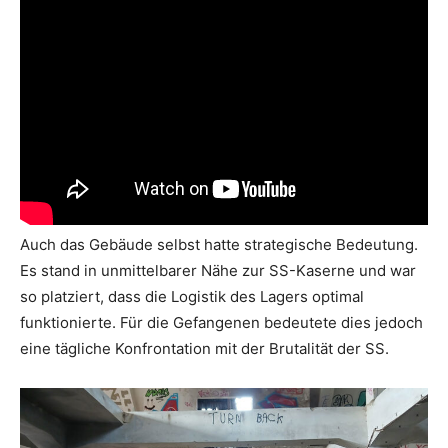
Auch das Gebäude selbst hatte strategische Bedeutung.
Es stand in unmittelbarer Nähe zur SS-Kaserne und war
so platziert, dass die Logistik des Lagers optimal
funktionierte. Für die Gefangenen bedeutete dies jedoch
eine tägliche Konfrontation mit der Brutalität der SS.