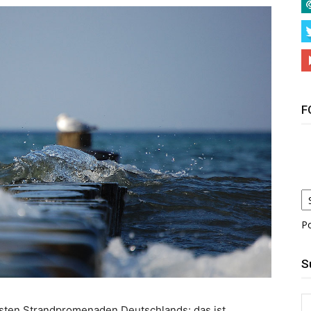
F
P
S
sten Strandpromenaden Deutschlands: das ist