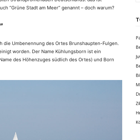
 auch “Grüne Stadt am Meer” genannt – doch warum?
T
”
Pa
rch die Umbenennung des Ortes Brunshaupten-Fulgen.
Be
inigt worden. Der Name Kühlungsborn ist ein
Ju
 (Name des Höhenzuges südlich des Ortes) und Born
Be
B
M
Du
Zi
He
K