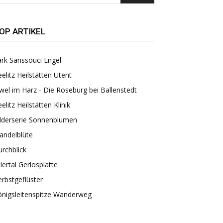
OP ARTIKEL
rk Sanssouci Engel
elitz Heilstätten Utent
wel im Harz - Die Roseburg bei Ballenstedt
elitz Heilstätten Klinik
ilderserie Sonnenblumen
andelblüte
rchblick
llertal Gerlosplatte
rbstgeflüster
önigsleitenspitze Wanderweg