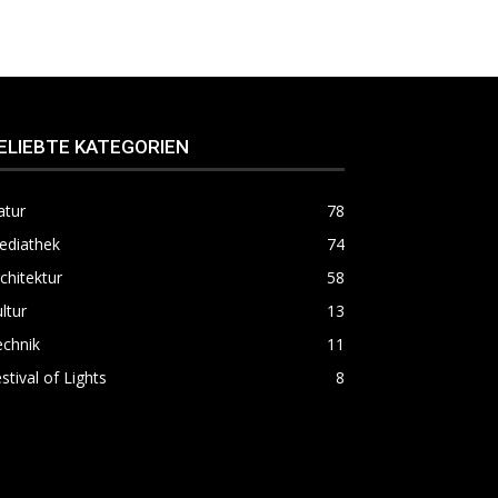
ELIEBTE KATEGORIEN
atur
78
ediathek
74
chitektur
58
ltur
13
echnik
11
stival of Lights
8