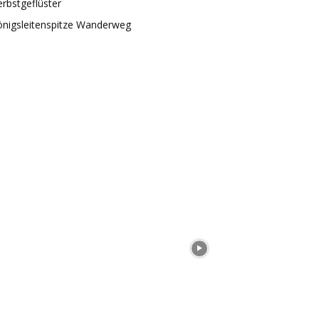
rbstgeflüster
önigsleitenspitze Wanderweg