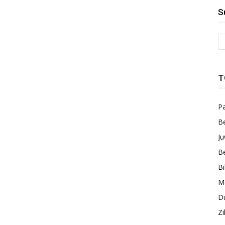
S
T
Pa
Be
Ju
Be
B
M
Du
Zi