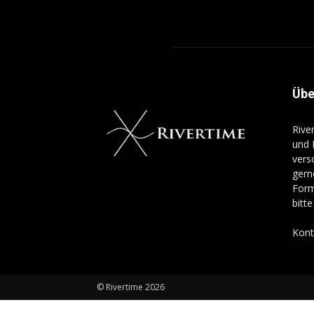
Übe
Rive
und 
vers
gern
Form
bitt
Kont
© Rivertime 2026