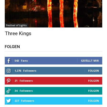
Festival of Lights
Three Kings
FOLGEN
543
Fans
GEFÄLLT MIR
1,276
Followers
FOLGEN
21
Followers
FOLGEN
34
Followers
FOLGEN
227
Followers
FOLGEN