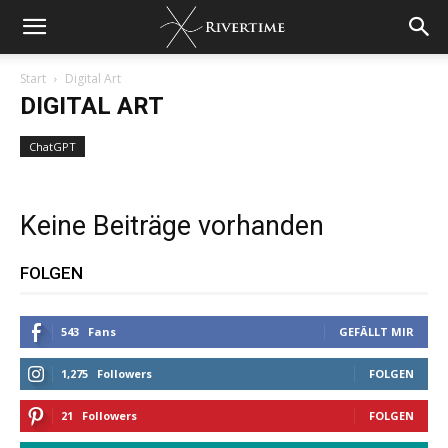
Start
Digital Art
DIGITAL ART
ChatGPT
Keine Beiträge vorhanden
FOLGEN
543
Fans
GEFÄLLT MIR
1,275
Followers
FOLGEN
21
Followers
FOLGEN