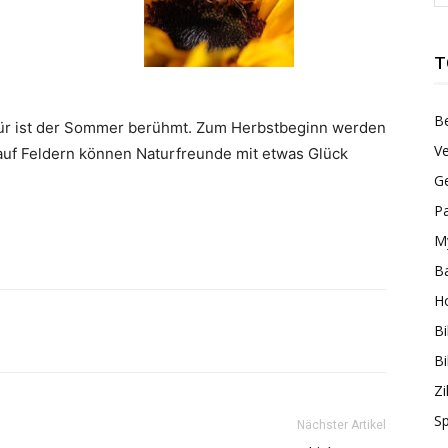
T
Be
ür ist der Sommer berühmt. Zum Herbstbeginn werden
Ve
auf Feldern können Naturfreunde mit etwas Glück
G
Pa
My
B
H
Bi
Bi
Zi
S
Nächster Artikel