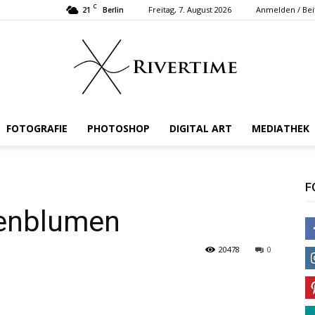
C
21
Freitag, 7. August 2026
Anmelden / Bei
Berlin
FOTOGRAFIE
PHOTOSHOP
DIGITAL ART
MEDIATHEK
Rivertime
F
nenblumen
20478
0