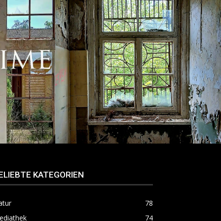
ELIEBTE KATEGORIEN
atur
78
ediathek
74