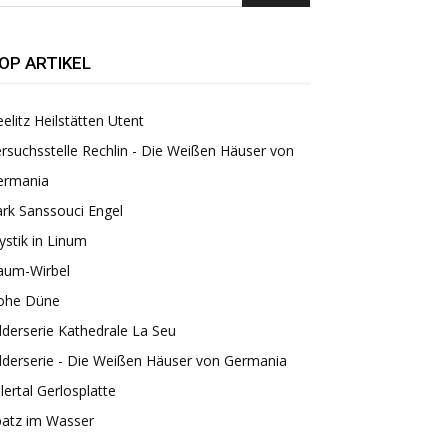
OP ARTIKEL
elitz Heilstätten Utent
rsuchsstelle Rechlin - Die Weißen Häuser von
ermania
rk Sanssouci Engel
stik in Linum
aum-Wirbel
ohe Düne
lderserie Kathedrale La Seu
lderserie - Die Weißen Häuser von Germania
llertal Gerlosplatte
patz im Wasser