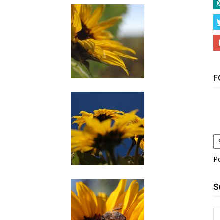
F
P
S