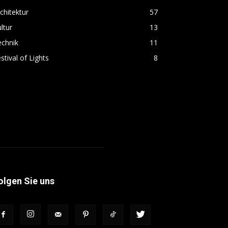
chitektur
57
ltur
13
echnik
11
stival of Lights
8
olgen Sie uns