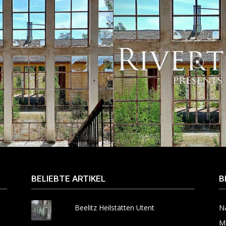
BELIEBTE ARTIKEL
B
Beelitz Heilstätten Utent
N
M