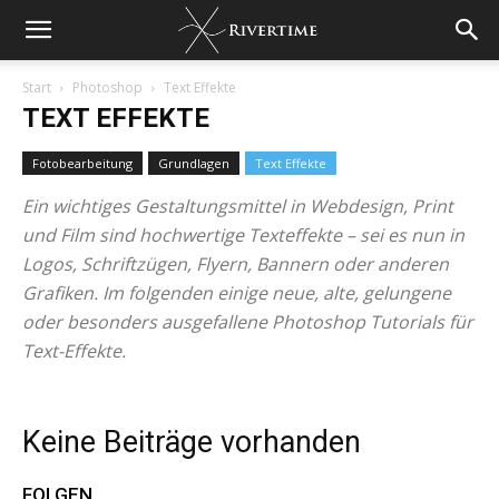
Start
Photoshop
Text Effekte
TEXT EFFEKTE
Fotobearbeitung
Grundlagen
Text Effekte
Ein wichtiges Gestaltungsmittel in Webdesign, Print
und Film sind hochwertige Texteffekte – sei es nun in
Logos, Schriftzügen, Flyern, Bannern oder anderen
Grafiken. Im folgenden einige neue, alte, gelungene
oder besonders ausgefallene Photoshop Tutorials für
Text-Effekte.
Keine Beiträge vorhanden
FOLGEN