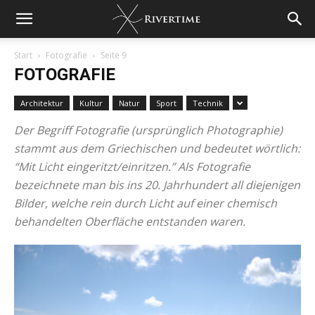
Start
Fotografie
Seite 9
FOTOGRAFIE
Architektur
Kultur
Natur
Sport
Technik
Der Begriff Fotografie (ursprünglich Photographie)
stammt aus dem Griechischen und bedeutet wörtlich:
“Mit Licht eingeritzt/einritzen.” Als Fotografie
bezeichnete man bis ins 20. Jahrhundert all diejenigen
Bilder, welche rein durch Licht auf einer chemisch
behandelten Oberfläche entstanden waren.