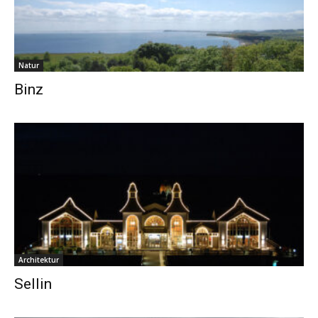
Natur
Binz
Architektur
Sellin