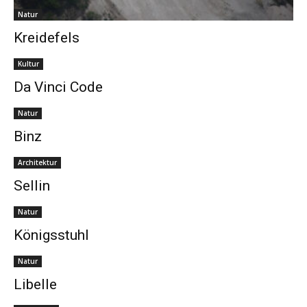
Natur
Kreidefels
Kultur
Da Vinci Code
Natur
Binz
Architektur
Sellin
Natur
Königsstuhl
Natur
Libelle