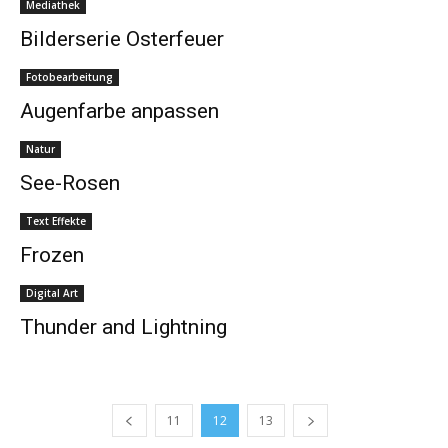
Mediathek
Bilderserie Osterfeuer
Fotobearbeitung
Augenfarbe anpassen
Natur
See-Rosen
Text Effekte
Frozen
Digital Art
Thunder and Lightning
11
12
13